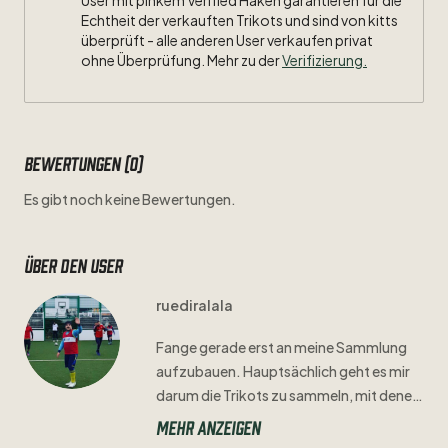
User mit pinkem Verified Haken garantieren für die
Echtheit der verkauften Trikots und sind von kitts
überprüft - alle anderen User verkaufen privat
ohne Überprüfung. Mehr zu der
Verifizierung.
Bewertungen (0)
Es gibt noch keine Bewertungen.
Über den user
ruediralala
Fange
gerade
erst
an
meine
Sammlung
aufzubauen.
Hauptsächlich
geht
es
mir
darum
die
Trikots
zu
sammeln
​,​
mit
denen
ich
Kindheits-
​/​
Jugenderinnerungen
Mehr anzeigen
verbinde.