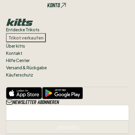
Konto
Einen
Holy
Grail
habe
ich
schon
gefunden:
Panathinaikos
Athen
2009
​/​
10
Entdecke Trikots
Was
ich
definitiv
noch
suche:
FC
Bayern
Trikot verkaufen
Home
01
​/​
02
(das
letzte
Opel-Trikot;
War
Über kitts
das
erste
Trikot
​,​
das
ich
als
Kind
Kontakt
bekommen
habe)
und
ein
TW-Trikot
von
Hilfe Center
Gladbach
mit
Logan
Bailly
als
Flock.
Versand & Rückgabe
Käuferschutz
Newsletter abonnieren
Abonnieren