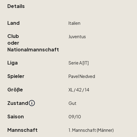
Details
Land
Italien
Club
Juventus
oder
Nationalmannschaft
Liga
Serie
A
[IT]
Spieler
Pavel
Nedved
Größe
XL
​/​
42
​/​
14
Zustand
Gut
Saison
09
​/​
10
Mannschaft
1.
Mannschaft
(Männer)