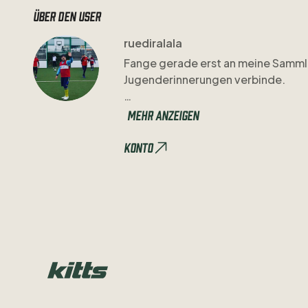
Über den user
ruediralala
Fange
gerade
erst
an
meine
Samml
Jugenderinnerungen
verbinde.
Einen
Holy
Grail
habe
ich
schon
gef
Mehr anzeigen
Was
ich
definitiv
noch
suche:
FC
Ba
Konto
Trikot
von
Gladbach
mit
Logan
Bail