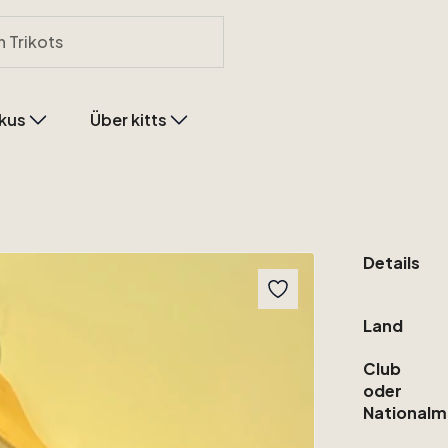
kus
Über kitts
Details
Land
Club
oder
Nationalm