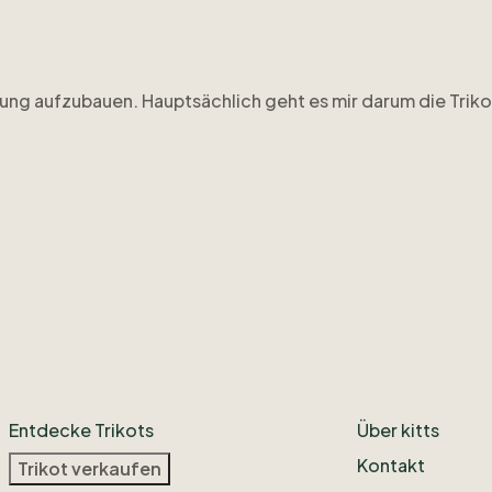
ung
aufzubauen.
Hauptsächlich
geht
es
mir
darum
die
Triko
unden:
Panathinaikos
Athen
2009
​/​
10
yern
Home
01
​/​
02
(das
letzte
Opel-Trikot;
War
das
erste
Tr
ly
als
Flock.
Entdecke Trikots
Über kitts
Kontakt
Trikot verkaufen