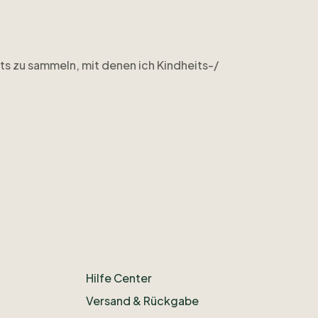
ts
zu
sammeln
​,​
mit
denen
ich
Kindheits-
​/​
ikot
​,​
das
ich
als
Kind
bekommen
habe)
und
ein
TW-
Hilfe Center
Versand & Rückgabe