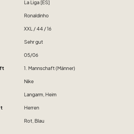
La
Liga
[ES]
Ronaldinho
XXL
​/​
44
​/​
16
Sehr
gut
05
​/​
06
ft
1.
Mannschaft
(Männer)
Nike
Langarm,
Heim
t
Herren
Rot,
Blau