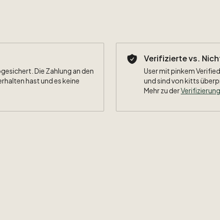
Verifizierte vs. Nic
bgesichert. Die Zahlung an den
User mit pinkem Verified
erhalten hast und es keine
und sind von kitts überp
Mehr zu der
Verifizierung