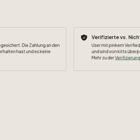
Verifizierte vs. Nic
bgesichert. Die Zahlung an den
User mit pinkem Verified
erhalten hast und es keine
und sind von kitts überp
Mehr zu der
Verifizierung