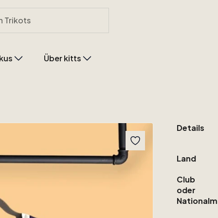
kus
Über kitts
Details
Land
Club
oder
Nationalm