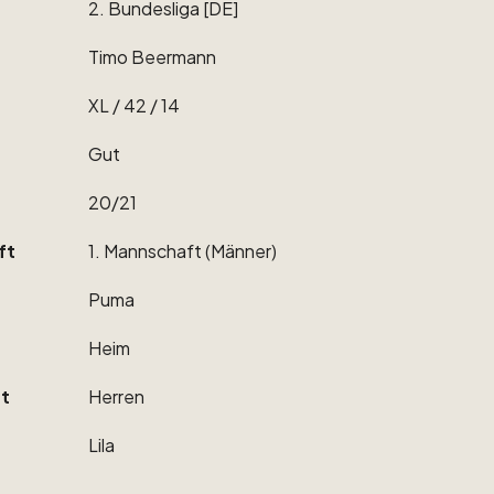
2.
Bundesliga
[DE]
Timo
Beermann
XL
​/​
42
​/​
14
Gut
20
​/​
21
ft
1.
Mannschaft
(Männer)
Puma
Heim
t
Herren
Lila