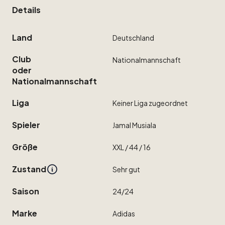
Details
Land
Deutschland
Club
Nationalmannschaft
oder
Nationalmannschaft
Liga
Keiner
Liga
zugeordnet
Spieler
Jamal
Musiala
Größe
XXL
​/​
44
​/​
16
Zustand
Sehr
gut
Saison
24
​/​
24
Marke
Adidas