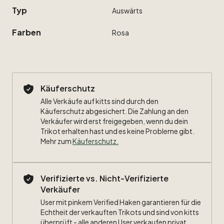
Typ
Auswärts
Farben
Rosa
Käuferschutz
Alle Verkäufe auf kitts sind durch den
Käuferschutz abgesichert. Die Zahlung an den
Verkäufer wird erst freigegeben, wenn du dein
Trikot erhalten hast und es keine Probleme gibt.
Mehr zum
Käuferschutz
.
Verifizierte vs. Nicht-Verifizierte
Verkäufer
User mit pinkem Verified Haken garantieren für die
Echtheit der verkauften Trikots und sind von kitts
überprüft - alle anderen User verkaufen privat