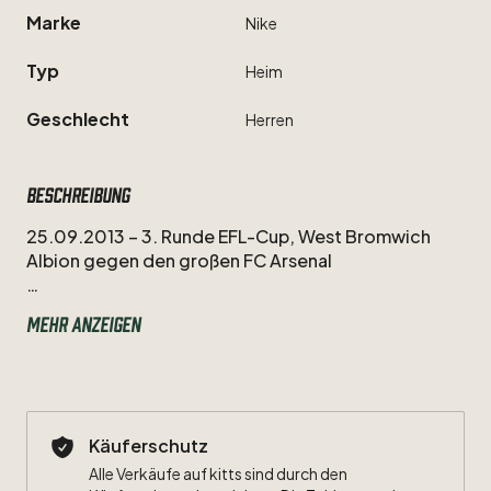
Marke
Nike
Typ
Heim
Geschlecht
Herren
Beschreibung
25.09.2013
–
3.
Runde
EFL-Cup,
West
Bromwich
Albion
gegen
den
großen
FC
Arsenal
Ich
sitze
am
Computer
meiner
Eltern
und
gucke
an
Mehr anzeigen
diesem
Mittwochabend
dank
irgendeines
Livestreams
mit
arabischen
Kommentatoren
dieses
Spiel.
Und
in
diesem
Spiel
bildete
Thomas
Eisfeld
das
Herzstück
von
Arsenals
legendärer
Offensiv-
Raute
um
Nicklas
Bendtner,
Ryo
Miyaichi
und
Serge
Käuferschutz
Gnabry
und
überzeugte
mich
komplett.
Jeder
Pass
Alle Verkäufe auf kitts sind durch den
war
Zucker
und
dann
schießt
er
auch
noch
ein
Tor.