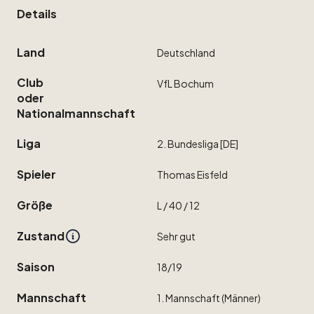
Details
Land
Deutschland
Club
VfL
Bochum
oder
Nationalmannschaft
Liga
2.
Bundesliga
[DE]
Spieler
Thomas
Eisfeld
Größe
L
​/​
40
​/​
12
Zustand
Sehr
gut
Saison
18
​/​
19
Mannschaft
1.
Mannschaft
(Männer)