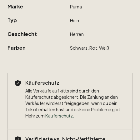
Marke
Puma
Typ
Heim
Geschlecht
Herren
Farben
Schwarz,
Rot,
Weiß
Käuferschutz
Alle Verkäufe auf kitts sind durch den
Käuferschutz abgesichert. Die Zahlung an den
Verkäufer wird erst freigegeben, wenn du dein
Trikot erhalten hast und es keine Probleme gibt.
Mehr zum
Käuferschutz
.
Verifizierte vs. Nicht-Verifizierte