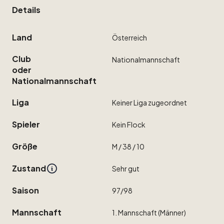
Details
Land
Österreich
Club
Nationalmannschaft
oder
Nationalmannschaft
Liga
Keiner
Liga
zugeordnet
Spieler
Kein
Flock
Größe
M
​/​
38
​/​
10
Zustand
Sehr
gut
Saison
97
​/​
98
Mannschaft
1.
Mannschaft
(Männer)